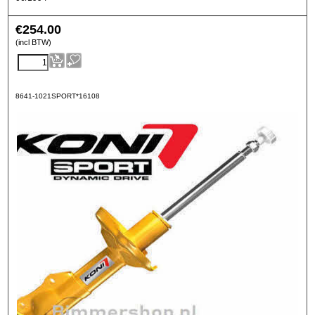
€
254.00
(incl BTW)
8641-1021SPORT*16108