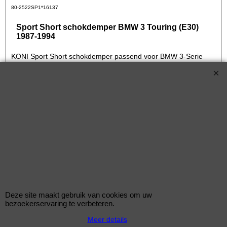
80-2522SP1*16137
Sport Short schokdemper BMW 3 Touring (E30)
1987-1994
KONI Sport Short schokdemper passend voor BMW 3-Serie
(E30) Sedan/Touring/Cabrio / M3 (E30) 1982-1994 - Achteras -
L-max: -40mm (80-2522SP1)
KONI Sport Short schokdemper voor de BMW 3 Touring (E30) 1987-1994
316 i 102pk Benzine met motorcode M40 B16 (164E1) vanaf bouwjaar
09/1991-06/1994
€
125.00
(incl BTW)
80-2641SPORT*16145
Deze site maakt gebruik van cookies om uw
Sport Short schokdemper BMW 3 Touring (E30)
bezoekerservaring te verbeteren.
1987-1994
Meer details