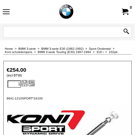
0
Home
>
BMW 3-serie
>
BMW 3-serie E30 (1982-1992)
>
Sport Onderstel
>
Koni schokdempers
>
BMW 3-serie Touring (E30) 1987-1994
>
316 i
>
102pk
€
254.00
(incl BTW)
8641-1210SPORT*16100