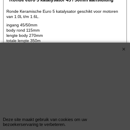
Ronde Keramische Euro 5 katalysator geschikt voor motoren
van 1.0L t/m 1.6L.
ingang 45/50mm
body rond 115mm
lengte body 270mm
totale lengte 350m
Keramische Euro 5 kat 400 cells.
€
169.00
(incl BTW)
MJB-C32
Deze site maakt gebruik van cookies om uw
bezoekerservaring te verbeteren.