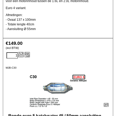
voor een motorinhoud tussen de 1.6L en 2.0L motorinhoud.
Euro 4 variant.
Afmetingen:
- Ovaal 137 x 100mm
- Totale lengte 40cm
- Aansluiting Ø 55mm
€
149.00
(incl BTW)
MJB-C30
Ronde euro 5 katalysator 45 / 50mm aansluiting