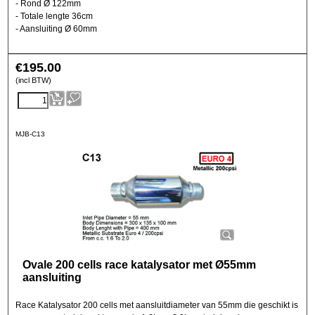
- Rond Ø 122mm
- Totale lengte 36cm
- Aansluiting Ø 60mm
€
195.00
(incl BTW)
MJB-C13
Ovale 200 cells race katalysator met Ø55mm
aansluiting
Race Katalysator 200 cells met aansluitdiameter van 55mm die geschikt is