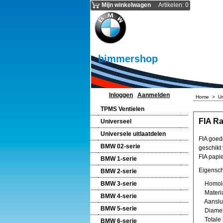
Mijn winkelwagen
Artikelen
:
0
bimmershop
Inloggen
Aanmelden
Home
>
Un
TPMS Ventielen
FIA Ra
Universeel
Universele uitlaatdelen
FIA goed
BMW 02-serie
geschikt
FIA papie
BMW 1-serie
Eigensc
BMW 2-serie
BMW 3-serie
Homolog
Materia
BMW 4-serie
Aansluit
BMW 5-serie
Diamet
Totale 
BMW 6-serie