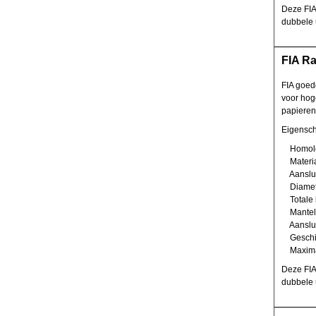
Deze FIA 
dubbele u
FIA Ra
FIA goed
voor hog
papieren 
Eigensc
Homolog
Materia
Aansluit
Diamet
Totale 
Mantel 
Aansluit
Geschikt
Maximal
Deze FIA 
dubbele u