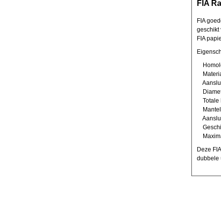
FIA Ra
FIA goed
geschikt
FIA papie
Eigensc
Homolog
Materia
Aansluit
Diamet
Totale 
Mantel 
Aansluit
Geschikt
Maximal
Deze FIA 
dubbele u