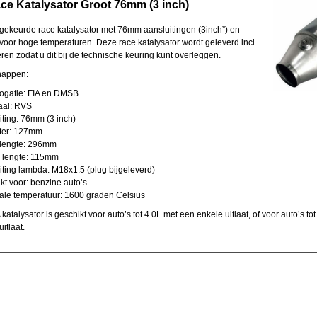
ce Katalysator Groot 76mm (3 inch)
gekeurde race katalysator met 76mm aansluitingen (3inch”) en
 voor hoge temperaturen. Deze race katalysator wordt geleverd incl.
ren zodat u dit bij de technische keuring kunt overleggen.
happen:
atie: FIA en DMSB
al: RVS
ing: 76mm (3 inch)
er: 127mm
lengte: 296mm
lengte: 115mm
ing lambda: M18x1.5 (plug bijgeleverd)
 voor: benzine auto’s
e temperatuur: 1600 graden Celsius
katalysator is geschikt voor auto’s tot 4.0L met een enkele uitlaat, of voor auto’s to
itlaat.