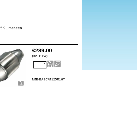
t 5.9L met een
€
289.00
(incl BTW)
MJB-BASCAT125R1HT