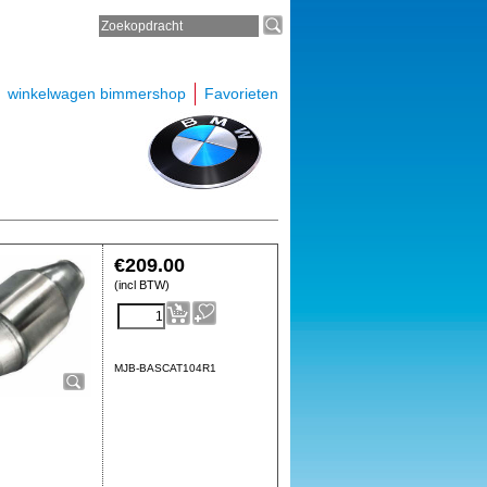
winkelwagen bimmershop
Favorieten
€
209.00
(incl BTW)
MJB-BASCAT104R1