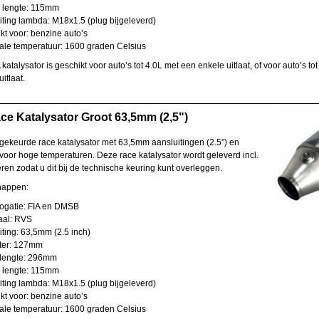
lengte: 115mm
ing lambda: M18x1.5 (plug bijgeleverd)
 voor: benzine auto’s
e temperatuur: 1600 graden Celsius
katalysator is geschikt voor auto’s tot 4.0L met een enkele uitlaat, of voor auto’s to
itlaat.
ce Katalysator Groot 63,5mm (2,5")
gekeurde race katalysator met 63,5mm aansluitingen (2.5”) en
 voor hoge temperaturen. Deze race katalysator wordt geleverd incl.
ren zodat u dit bij de technische keuring kunt overleggen.
happen:
atie: FIA en DMSB
al: RVS
ing: 63,5mm (2.5 inch)
er: 127mm
lengte: 296mm
lengte: 115mm
ing lambda: M18x1.5 (plug bijgeleverd)
 voor: benzine auto’s
e temperatuur: 1600 graden Celsius