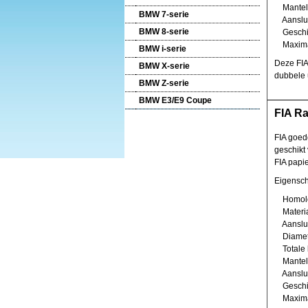
Mantel 
BMW 7-serie
Aansluit
BMW 8-serie
Geschikt
Maximal
BMW i-serie
Deze FIA 
BMW X-serie
dubbele u
BMW Z-serie
BMW E3/E9 Coupe
FIA Ra
FIA goed
geschikt
FIA papie
Eigensc
Homolog
Materia
Aansluit
Diamet
Totale 
Mantel 
Aansluit
Geschikt
Maximal