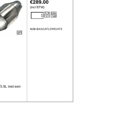
€
289.00
(incl BTW)
MJB-BASCAT125R1HT3
t 5.9L met een