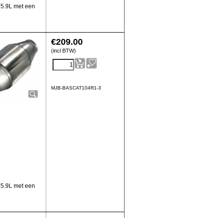
t 5.9L met een
€
209.00
(incl BTW)
MJB-BASCAT104R1-3
t 5.9L met een