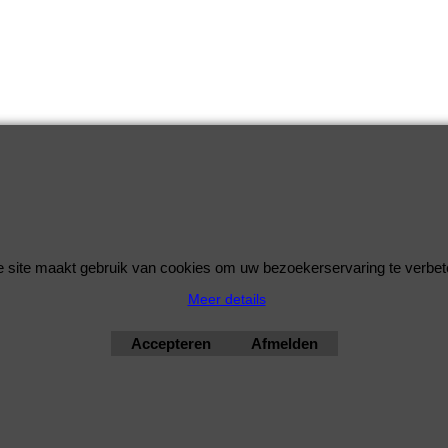
 site maakt gebruik van cookies om uw bezoekerservaring te verbet
bimmershop by improtec 2026
Meer details
BMW Kwaliteit en Service onder 1 dak
Accepteren
Afmelden