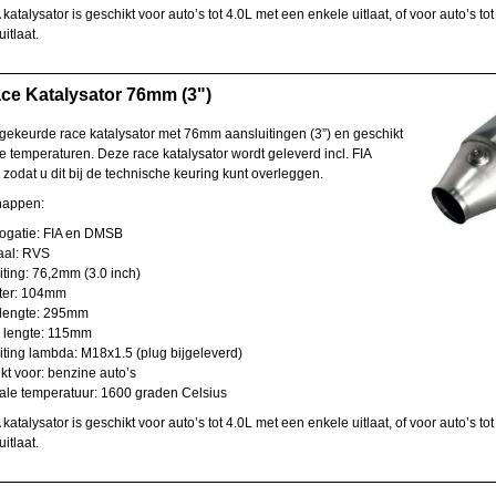
katalysator is geschikt voor auto’s tot 4.0L met een enkele uitlaat, of voor auto’s to
itlaat.
ce Katalysator 76mm (3")
gekeurde race katalysator met 76mm aansluitingen (3”) en geschikt
e temperaturen. Deze race katalysator wordt geleverd incl. FIA
zodat u dit bij de technische keuring kunt overleggen.
happen:
atie: FIA en DMSB
al: RVS
ing: 76,2mm (3.0 inch)
er: 104mm
lengte: 295mm
lengte: 115mm
ing lambda: M18x1.5 (plug bijgeleverd)
 voor: benzine auto’s
e temperatuur: 1600 graden Celsius
katalysator is geschikt voor auto’s tot 4.0L met een enkele uitlaat, of voor auto’s to
itlaat.