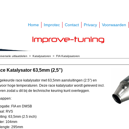
Home
Improtec
Contact
Privacy
Voorwaarden
iversele uitlaatdelen
>
Katalysatoren
>
FIA Katalysatoren
ce Katalysator 63,5mm (2,5")
gekeurde race katalysator met 63,5mm aansluitingen (2.5”) en
 voor hoge temperaturen. Deze race katalysator wordt geleverd incl.
ren zodat u dit bij de technische keuring kunt overleggen.
happen:
atie: FIA en DMSB
al: RVS
ing: 63,5mm (2.5 inch)
er: 104mm
lengte: 295mm